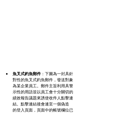
魚叉式釣魚郵件
：下圖為一封具針
對性的魚叉式釣魚郵件，發送對象
為某企業員工。郵件主旨利用具警
示性的用語並以員工會十分關切的
績效報告議題來誘使收件人點擊連
結。點擊連結後會連至一個偽造
的登入頁面，頁面中的帳號欄位已