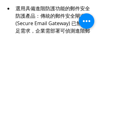
選用具備進階防護功能的郵件安全
防護產品：傳統的郵件安全閘道器 
(Secure Email Gateway) 已無法滿
足需求，企業需部署可偵測進階郵
件威脅的郵件安全防護產品。建議
選購 Cellopoint 
寄內郵件安全五層
縱深防禦方案，其提供全方位的進
階郵件安全防護，包含 APT-URL 惡
意連結防護、APT-File 惡意附檔防
護以及 BEC 變臉詐騙防護，可有效
辨別和防止具針對性的網路釣魚攻
擊，使企業員工不再受其所擾。
Products
Cellopoint Defender for
Microsoft 365​