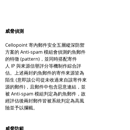
威脅偵測
Cellopoint 
寄內郵件安全五層縱深防禦
方案
的 Anti-spam 模組會偵測釣魚郵件
的特徵 (pattern)，並同時搭配寄件
人 IP 與
來源信譽評分等機制作綜合評
估。上述兩封釣魚郵件的寄件來源皆為
陌生 (意即該公司從未收過來自該寄件來
源的郵件)，且郵件中包含惡意連結，並
被 Anti-spam 模組判定為釣魚郵件，故
經評估後兩封郵件皆被系統判定為高風
險並予以攔截。
威脅防範