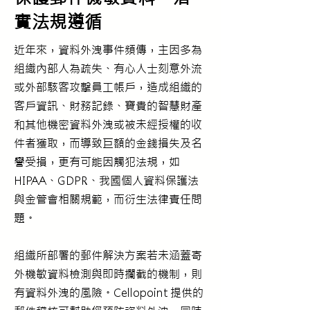
實法規遵循
近年來，資料外洩事件頻傳，主因多為
組織內部人為疏失、有心人士刻意外流
或外部駭客攻擊員工帳戶，造成組織的
客戶資訊、財務記錄、寶貴的智慧財產
和其他機密資料外洩或被未經授權的收
件者獲取，而導致巨額的金錢損失及名
譽受損，更有可能因觸犯法規，如
HIPAA、GDPR、我國個人資料保護法
與金管會相關規範，而衍生法律責任問
題。
組織所部署的郵件解決方案若未涵蓋寄
外機敏資料檢測與即時攔截的機制，則
有資料外洩的風險。Cellopoint 提供的