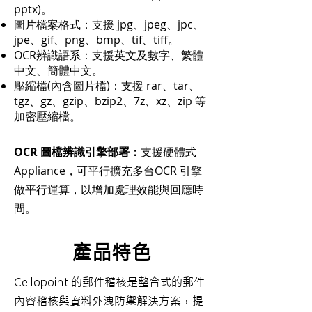
pptx)。
圖片檔案格式：支援 jpg、jpeg、jpc、
jpe、gif、png、bmp、tif、tiff。
OCR辨識語系：支援英文及數字、繁體
中文、簡體中文。
壓縮檔(內含圖片檔)：支援 rar、tar、
tgz、gz、gzip、bzip2、7z、xz、zip 等
加密壓縮檔。
OCR 圖檔辨識引擎部署：
支援硬體式
Appliance，可平行擴充多台OCR 引擎
做平行運算，以增加處理效能與回應時
間。
產品特色
Cellopoint 的郵件稽核是整合式的郵件
內容稽核與資料外洩防禦解決方案，提