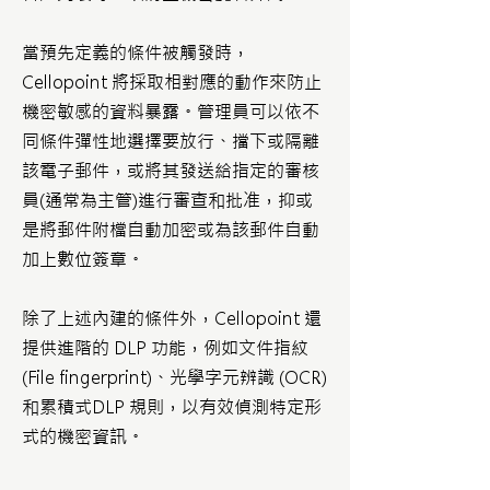
當預先定義的條件被觸發時，
Cellopoint 將採取相對應的動作來防止
機密敏感的資料暴露。管理員可以依不
同條件彈性地選擇要放行、擋下或隔離
該電子郵件，或將其發送給指定的審核
員(通常為主管)進行審查和批准，抑或
是將郵件附檔自動加密或為該郵件自動
加上數位簽章。
除了上述內建的條件外，Cellopoint 還
提供進階的 DLP 功能，例如文件指紋
(File fingerprint)、光學字元辨識 (OCR)
和累積式DLP 規則，以有效偵測特定形
式的機密資訊。