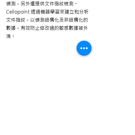
偵測，另外還提供文件指紋檢測。
Cellopoint 透過機器學習來建立和分析
文件指紋，以偵測結構化及非結構化的
數據，有效防止修改過的敏感數據被外
洩。
OCR
圖檔辨識引擎 (OCR)
透過 OCR 技術，Cellopoint 能夠從郵
件中的圖像 (如：螢幕截圖、掃描過的
收據和照片) 提取資訊，並採取適當的