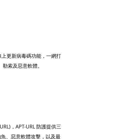
線上更新病毒碼功能，一網打
式、勒索及惡意軟體。
 URL)，APT-URL 防護提供三
證釣魚、惡意軟體攻擊，以及最