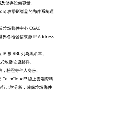
效能及儲存設備容量。
ce, DoS) 攻擊影響您的郵件系統運
垃圾郵件中心 CGAC
全時監控世界各地發信來源 IP Address
P 被 RBL 列為黑名單。
程式散播垃圾郵件。
信，驗證寄件人身份。
lloCloud™ 線上雲端資料
進行比對分析，確保垃圾郵件