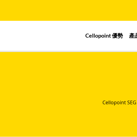
Cellopoint 優勢
產
Cellopoi