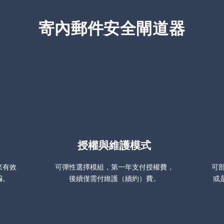
寄內郵件安全閘道器
AI
授權與維護模式
來有效
可彈性選擇模組，第一年支付授權費，
可部
騙。
後續僅需付維護（續約）費。
或是