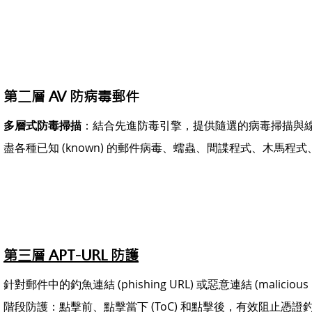
第二層 AV 防病毒郵件
多層式防毒掃描
：結合先進防毒引擎，提供隨選的病毒掃描與
盡各種已知 (known) 的郵件病毒、蠕蟲、間諜程式、木馬程
第三層 APT-URL 防護
針對郵件中的釣魚連結 (phishing URL) 或惡意連結 (malicious
階段防護：點擊前、點擊當下 (ToC) 和點擊後，有效阻止憑