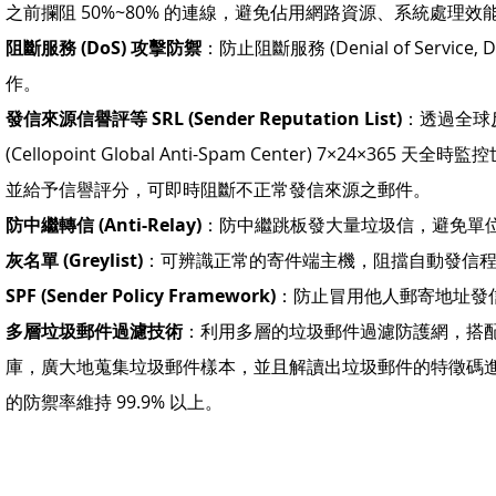
之前攔阻 50%~80% 的連線，避免佔用網路資源、系統處理
阻斷服務 (DoS) 攻擊防禦
：防止阻斷服務 (Denial of Servi
作。
發信來源信譽評等 SRL (Sender Reputation List)
：透過全球反
(Cellopoint Global Anti-Spam Center) 7×24×365 天
並給予信譽評分，可即時阻斷不正常發信來源之郵件。
防中繼轉信 (Anti-Relay)
：防中繼跳板發大量垃圾信，避免單位 I
灰名單 (Greylist)
：可辨識正常的寄件端主機，阻擋自動發信
SPF (Sender Policy Framework)
：防止冒用他人郵寄地址發
多層垃圾郵件過濾技術
：利用多層的垃圾郵件過濾防護網，搭配 Ce
庫，廣大地蒐集垃圾郵件樣本，並且解讀出垃圾郵件的特徵碼
的防禦率維持 99.9% 以上。