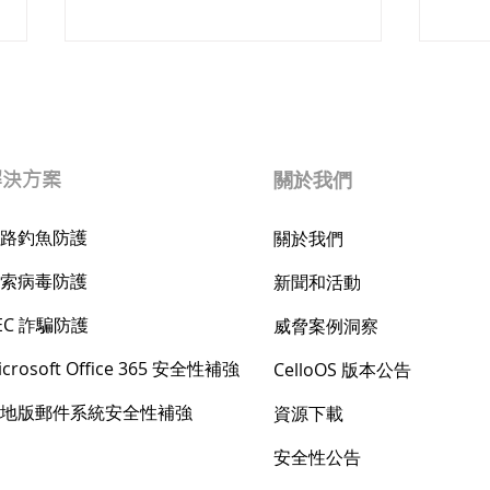
解決方案
關於我們
路釣魚防護
關於我們
Cellopoint 攜手敦陽科技，助
Cel
索病毒防護
新聞和活動
力雲嘉區網中心圓滿舉辦資安
年大
研討會
EC 詐騙防護
威脅案例洞察
icrosoft Office 365 安全性補強
​​CelloOS 版本公告
地版郵件系統安全性補強
資源下載
安全性公告