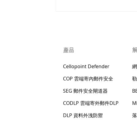
產品
Cellopoint Defender
網
Cellopoint 與 WIN Solutions
COP 雲端寄內郵件安全
勒
建立戰略經銷合作夥伴關係聯
手築起泰國郵件安全堅實防線
SEG 郵件安全閘道器
B
CODLP 雲端寄外郵件DLP
M
DLP 資料外洩防禦
落