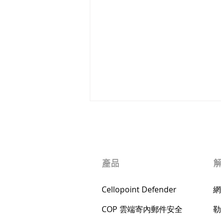
產品
Cellopoint Defender
網
CYBERSEC 2023 臺灣資安大
COP 雲端寄內郵件安全
勒
會－會後報導