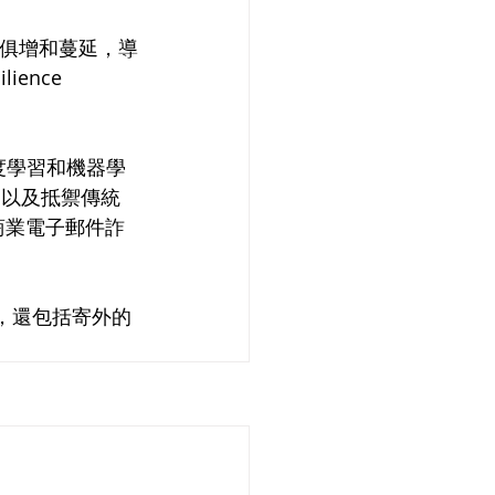
之俱增和蔓延，導
ence 
、深度學習和機器學
)，以及抵禦傳統
商業電子郵件詐
，還包括寄外的