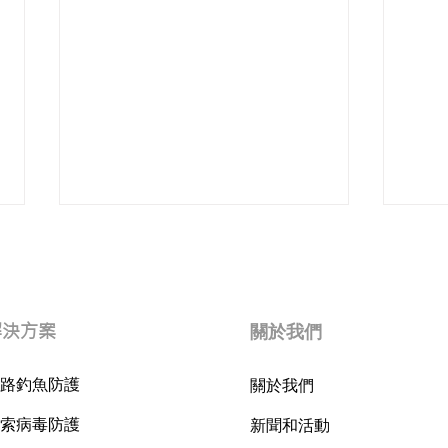
解決方案
關於我們
路釣魚防護
關於我們
CYBERSEC 2022 臺灣資安大
202
索病毒防護
新聞和活動
會－會後報導
會