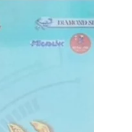
「CYBERSEC 2026 臺灣資安大會」於2026年5月5
日至5月7日完美落幕，吸引來自全球眾多資安品
牌、技術專家與企業代表共襄盛舉。Cellopoint 今
年除了展示企業郵件安全與 AI 資安防護應用成果
外，也積極參與跨品牌交流與國際合作，透過展會
平台深化亞洲市場鏈結，拓展更多資安合作可能。
本次展會期間，Cellopoint 更攜手合作夥伴「拓壹
科技」共同舉辦資安小講堂，針對企業近年高度關
注的郵件攻擊、防護機制與 AI 資安應用趨勢進行分
享，吸引眾多企業代表與現場來賓交流討論。透過
實務案例與市場觀察，協助企業更深入了解現今資
安威脅樣態及防護策略。 除了技術展示與講座交流
外，Cellopoint 亦於展會期間與來自泰國、馬來西
亞及越南等多個亞洲國家的資安品牌與合作夥伴進
行友好交流，針對亞洲市場趨勢、企業資安需求與
未來合作方向交換意見。此次跨國互動不僅展現亞
洲資安產業間日益緊密的合作關係，也進一步強化
Cellopoint 在國際市場中的品牌能見度與交流布
局。 Cellopoint...