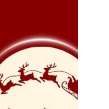
郵件安全市場佈局
【2026年3月12日，台北訊】 Cellopoint 今日於台
北總部舉辦產品新訊與技術交流研討會，與白金級
戰略夥伴——敦陽科技蔡曜至副總領軍的技術專家
團隊進行深度交流，強化在複雜 IT 環境下的實戰交
付力，共同守護企業商務通訊命脈，構築橫跨雲端
與地端架構的深度郵件安全防禦體系。 戰略對接：
CCSS 導引市場洞察與銷售動能 研討會開場由
Cellopoint 亞太區銷售總監 Bear Wang 以郵件安
全(Security)與防數據外洩(DLP)市場大爆發作為議程
開場主軸，帶領與會夥伴從顧問式銷售切入，逐步
延伸至市場策略與技術交流層面。Bear Wang 從當
前生成式AI所產生的釣魚(phishing)威脅態勢出發，
結合實務案例，會中並進一步拆解 Cellopoint 七大
產品組合優勢，說明各項功能如何在不同企業 IT 架
構中靈活整合，將市場洞察、產品優勢與銷售策略
進行有效對接，賦予夥伴在第一線商機中，具備更
靈敏的市場預判與顧問式銷售能力。 技術賦能：
CCSE 強化企業架構整合與情境應用能力 接續由技
術經理 Jonathan 主導 CCS