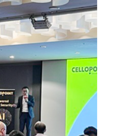
您安心迎接聖誕
🎄 Merry Christmas 🎄 聖誕的燈光點亮了年末的溫
度， 在這個充滿祝福的季節， 願您感受的不只是溫
暖與笑聲， 還有背後默默守護的安心。 Cellopoint
在背後守護每一道防線， 為您的郵件、身分與系統
把關， 讓資安風險止步於門外。 把風險交給我們，
把節日留給您。 如果您想更了解 Cellopoint 如何守
護您的郵件與系統安全，歡迎來信：
sales@cellopoint.com 或致電：02-8969-2558。