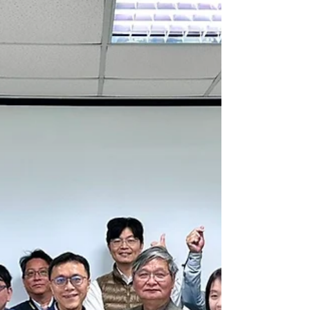
灣科技大學越南學生會（VSA NTUST）主辦的越南
文化季 2026（VCF 2026）。這是 Cellopoint 首度
亮相 VCF，不僅是品牌的重要里程碑，更是公司積
極布局越南及東南亞市場策略的具體實踐。 文化交
流與數位連結 VCF 2026 匯聚了來自台灣各大學的越
南學生、專業人士與社群成員，打造出充滿活力的
文化交流與職涯對話平台。對 Cellopoint 而言，此
次參與的意義遠不止於品牌曝光，更是與東南亞數
位未來的潛在推動者面對面交流的寶貴機會。 隨著
網路威脅在東南亞地區日益猖獗，尤其是生成式 AI
驅動的網路釣魚攻擊與商業電子郵件詐騙（BEC）急
速升溫，Cellopoint 深信東南亞正是企業級電子郵
件資安解決方案能夠發揮關鍵影響力的重要戰場。
你能識破釣魚郵件嗎？互動式資安意識體驗 此次
Cellopoint 展位的最大亮點，是一款以資安意識為
核心設計的互動小遊戲：「你能 識破..