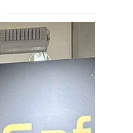
【泰國曼谷，2026 年 7 月 21 日】 2026年7月，
Cellopoint 正式宣布與泰國頂尖 IT 及網路安全解決
方案供應商 WIN Solutions 建立戰略經銷合作夥伴
關係，攜手拓展泰國郵件安全市場。透過結合
Cellopoint 在電子郵件安全領域的核心技術，與
WIN Solutions 深耕泰國市場的在地服務與技術能
量，雙方將共同協助企業及政府機關建構更完善的
電子郵件防護機制，因應日益複雜且持續演進的資
安威脅，全面提升組織的郵件安全防護韌性。 曼谷
盛大發表會：攜手開創泰國市場新局 為正式揭開雙
方戰略合作序幕，WIN Solutions 於 7 月 9 日在曼
谷盛大舉辦戰略合作發表會（Launch Event
Day），宣告與 Cellopoint 的合作正式啟動。這場
專屬盛會匯聚約 60 位泰國當地最具影響力的系統整
合商 (SI) 與 IT 經銷夥伴共襄盛舉，也展現當地市場
對企業級郵件安全與資安解決方案的高度關注與市
場潛力。 WIN Solutions 在本次活動中精選三家在
網路安全與 IT 基礎架構領域，表現卓越的指標性國